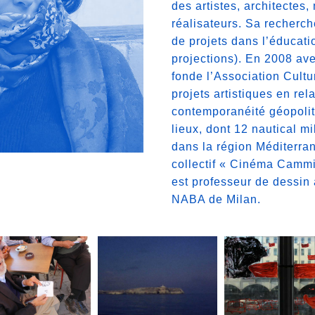
des artistes, architectes
réalisateurs. Sa recherc
de projets dans l’éducatio
projections). En 2008 ave
fonde l’Association Cultu
projets artistiques en rela
contemporanéité géopolit
lieux, dont
12 nautical mi
dans la région Méditerran
collectif « Cinéma Cammi
est professeur de dessin
NABA de Milan.